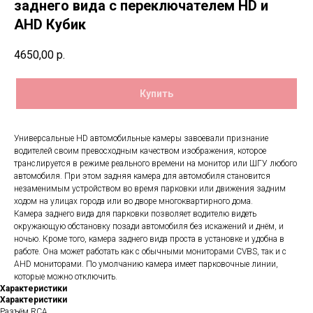
заднего вида с переключателем HD и
AHD Кубик
4650,00
р.
Купить
Универсальные HD автомобильные камеры завоевали признание
водителей своим превосходным качеством изображения, которое
транслируется в режиме реального времени на монитор или ШГУ любого
автомобиля. При этом задняя камера для автомобиля становится
незаменимым устройством во время парковки или движения задним
ходом на улицах города или во дворе многоквартирного дома.
Камера заднего вида для парковки позволяет водителю видеть
окружающую обстановку позади автомобиля без искажений и днём, и
ночью. Кроме того, камера заднего вида проста в установке и удобна в
работе. Она может работать как с обычными мониторами CVBS, так и с
AHD мониторами. По умолчанию камера имеет парковочные линии,
которые можно отключить.
Характеристики
Характеристики
Разъём RCA