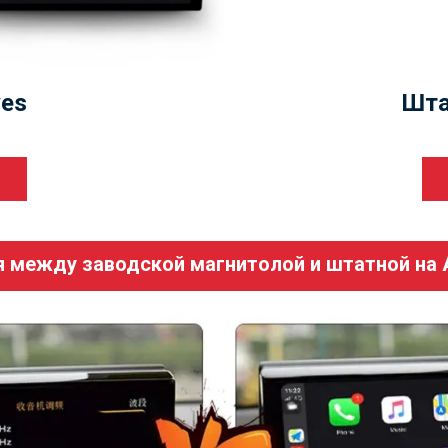
es
Шта
 между заводской магнитолой и штатной на A