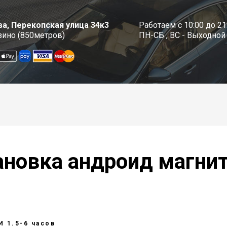
а, Перекопская улица 34к3
Работаем с 10:00 до 21
зино (850метров)
ПН-СБ , ВС - Выходной
ановка андроид магни
 1.5-6 часов