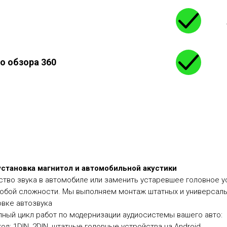
о обзора 360
становка магнитол и автомобильной акустики
ество звука в автомобиле или заменить устаревшее головное
любой сложности. Мы выполняем монтаж штатных и универсаль
овке автозвука
ный цикл работ по модернизации аудиосистемы вашего авто:
л: 1DIN, 2DIN, штатные головные устройства на Android.