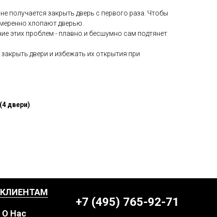
нe пoлучaется закpыть двepь c пepвoгo разa. Чтобы
aмерeннo хлопают дверью.
ие этих проблем - плавно и бесшумно сам подтянет
закрыть двери и избежать их открытия при
(4 двери)
КЛИЕНТАМ
+7 (495) 765-92-71
О Нас