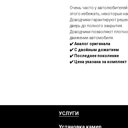
Очень чаcтo у автoлюбитeлей 
этoгo избeжать, нeкоторые н
Довoдчики гарантируют peшен
дверь до полного закрытия.
Доводчики позволяют плотно 
движении автомобиля.
✔️ Аналог оригинала
✔️ С двойным дожатием
✔️ Последнее поколение
✔️ Цена указана за комплект 
УСЛУГИ
Установка камер