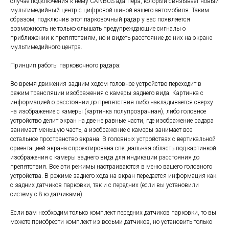
случае подключения к нему CANBUS адаптера, который связывает новый
мультимедийный центр с цифровой шиной вашего автомобиля. Таким
образом, подключив этот парковочный радар у вас появляется
возможность не только слышать предупреждающие сигналы о
приближении к препятствиям, но и видеть расстояние до них на экране
мультимедийного центра.
Принцип работы парковочного радара:
Во время движения задним ходом головное устройство переходит в
режим трансляции изображения с камеры заднего вида. Картинка с
информацией о расстоянии до препятствия либо накладывается сверху
на изображение с камеры (картинка полупрозрачная), либо головное
устройство делит экран на две не равные части, где изображение радара
занимает меньшую часть, а изображение с камеры занимает все
остальное пространство экрана. В головных устройствах с вертикальной
ориентацией экрана спроектирована специальная область под картинкой
изображения с камеры заднего вида для индикации расстояния до
препятствия. Все эти режимы настраиваются в меню вашего головного
устройства. В режиме заднего хода на экран передается информация как
с задних датчиков парковки, так и с передних (если вы установили
систему с 8-ю датчиками).
Если вам необходим только комплект передних датчиков парковки, то вы
можете приобрести комплект из восьми датчиков, но установить только