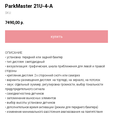
ParkMaster 21U-4-A
SKU:
7490,00
р.
купить
ОПИСАНИЕ:
• установка: передний или задний бампер
• тип дисплея: светодиодный
• визуализация: графическая, шкала приближения для левой и правой
стороны
• крепление дисплея: 2х сторонний скотч или саморез
• варианты размещения дисплея: на торпедо, на зеркало, на потолок
• звук: отдельный зуммер, регулировка громкости, выбор тональности
предупредительного сигнала
• самодиагностика датчиков
• запоминание выносных элементов
• выбор высоты установки датчиков
• дополнительное время активации (режим для переднего бампера)
• изменение минимального расстояния реагирования на препятствия