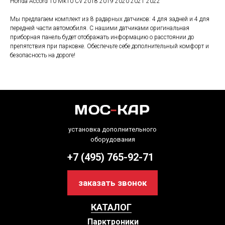
Honda Accord 10 Mk10 CV 2018 2019 2020 2021 2022
Мы предлагаем комплект из 8 радарных датчиков: 4 для задней и 4 для
передней части автомобиля. С нашими датчиками оригинальная
приборная панель будет отображать информацию о расстоянии до
препятствия при парковке. Обеспечьте себе дополнительный комфорт и
безопасность на дороге!
установка дополнительного
оборудования
+7 (495) 765-92-71
заказать звонок
КАТАЛОГ
Парктроники