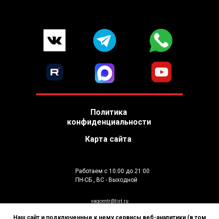
Политика
конфиденциальности
Карта сайта
Работаем с 10:00 до 21:00
ПН-СБ , ВС - Выходной
vagcentr@list.ru
Москва, Перекопская улица 34к3
Наш сайт и подключенные к нему сервисы веб-аналитики (в том