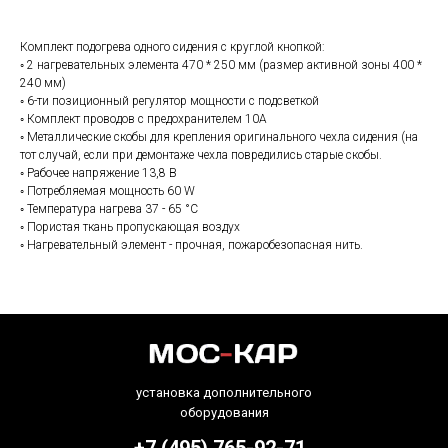
Комплект подогрева одного сидения с круглой кнопкой:
◦ 2 нагревательных элемента 470 * 250 мм (размер активной зоны 400 *
240 мм)
◦ 6-ти позиционный регулятор мощности с подсветкой
◦ Комплект проводов с предохранителем 10А
◦ Металлические скобы для крепления оригинального чехла сидения (на
тот случай, если при демонтаже чехла повредились старые скобы.
◦ Рабочее напряжение 13,8 В
◦ Потребляемая мощность 60 W
◦ Температура нагрева 37 - 65 °С
◦ Пористая ткань пропускающая воздух
◦ Нагревательный элемент - прочная, пожаробезопасная нить.
установка дополнительного
оборудования