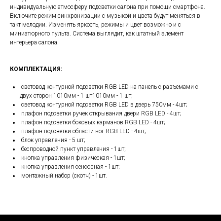
индивидуальную атмосферу подсветки салона при помощи смартфона.
Включите режим синхронизации с музыкой и цвета будут меняться в
такт мелодии. Изменять яркость, режимы и цвет возможно и с
миниатюрного пульта. Система выглядит, как штатный элемент
интерьера салона.
КОМПЛЕКТАЦИЯ:
световод контурной подсветки RGB LED на панель с разъемами с
двух сторон 1010мм - 1 шт1010мм - 1 шт;
световод контурной подсветки RGB LED в дверь 750мм - 4шт;
плафон подсветки ручек открывания двери RGB LED - 4шт;
плафон подсветки боковых карманов RGB LED - 4шт;
плафон подсветки области ног RGB LED - 4шт;
блок управления - 5 шт;
беспроводной пункт управления - 1шт;
кнопка управления физическая - 1шт;
кнопка управления сенсорная - 1шт;
монтажный набор (скотч) - 1шт.