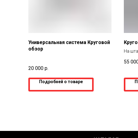
Универсальная система Круговой
Круго
обзор
На шта
55 00
20 000
р.
Подробней о товаре
П