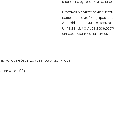
кнопок на руле, оригинальная 
Штатная магнитола на систе
вашего автомобиля, практиче
Android, со всеми его возможн
Онлайн ТВ, Youtube и все дос
синхронизации с вашим смартф
ем которые были до установки монитора.
а так же с USB)