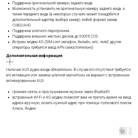
Поддержка оригинальной камеры заднего вида
Возможность установить не оригинальную камеру заднего вида, а
также переднего вида.(в некоторых случаях может понадобится
дополнительный адаптер выбора камер) любой формат камер
CVBS/AHD
Поддержка штатного парктроника
Поддержка внешних жестких дисков до 500Гб ССD
Встроен модем 4G (SIM слот мегафон, билайн, мтс, теле2 другие
операторы требуется ввод APN самостоятельно)
Дополнительная информация
Наличие AUX аудио входа обязательно. В случае его отсутствия требуется
его активация или замена штатной магнитолы на вариант с встроенным
активированным AUX.
громкая связь и прослушивание музыки через Bluetooth
встроенный WI-Fi и 4G модем позволят вам не тратить время на ввод
адреса вручную, искать нужный адрес при помощи голосового поиска
Алиса, Яндекс.