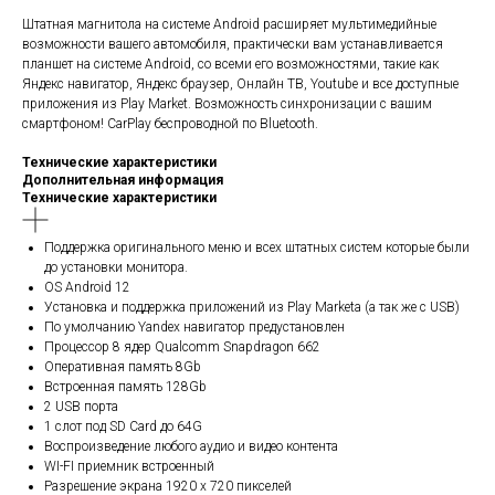
Штатная магнитола на системе Android расширяет мультимедийные
возможности вашего автомобиля, практически вам устанавливается
планшет на системе Android, со всеми его возможностями, такие как
Яндекс навигатор, Яндекс браузер, Онлайн ТВ, Youtube и все доступные
приложения из Play Market. Возможность синхронизации с вашим
смартфоном! CarPlay беспроводной по Bluetooth.
Технические характеристики
Дополнительная информация
Технические характеристики
Поддержка оригинального меню и всех штатных систем которые были
до установки монитора.
OS Android 12
Установка и поддержка приложений из Play Marketa (а так же с USB)
По умолчанию Yandex навигатор предустановлен
Процессор 8 ядер Qualcomm Snapdragon 662
Оперативная память 8Gb
Встроенная память 128Gb
2 USB порта
1 слот под SD Card до 64G
Воспроизведение любого аудио и видео контента
WI-FI приемник встроенный
Разрешение экрана 1920 х 720 пикселей