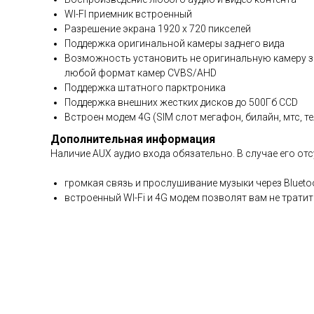
WI-FI приемник встроенный
Разрешение экрана 1920 х 720 пикселей
Поддержка оригинальной камеры заднего вида
Возможность установить не оригинальную камеру за
любой формат камер CVBS/AHD
Поддержка штатного парктроника
Поддержка внешних жестких дисков до 500Гб ССD
Встроен модем 4G (SIM слот мегафон, билайн, мтс, 
Дополнительная информация
Наличие AUX аудио входа обязательно. В случае его от
громкая связь и прослушивание музыки через Blueto
встроенный WI-Fi и 4G модем позволят вам не трати