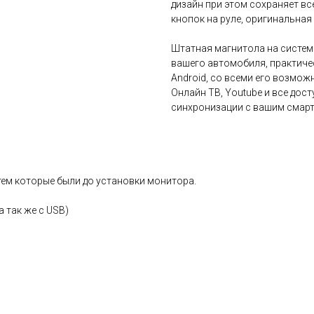
дизайн при этом сохраняет вс
кнопок на руле, оригинальная 
Штатная магнитола на систе
вашего автомобиля, практиче
Android, со всеми его возможн
Онлайн ТВ, Youtube и все дос
синхронизации с вашим смартф
ем которые были до установки монитора.
а так же с USB)