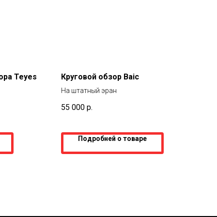
ора Teyes
Круговой обзор Baic
На штатный эран
55 000
р.
Подробней о товаре