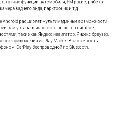
е штатные функции автомобиля, FM радио, работа
камера заднего вида, парктроник и т.д…
ме Android расширяет мультимедийные возможности
ски вам устанавливается планшет на системе
остями, такие как Яндекс навигатор, Яндекс браузер,
тупные приложения из Play Market. Возможность
оном! CarPlay беспроводной по Bluetooth.