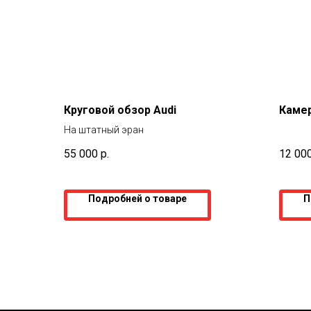
Круговой обзор Audi
Камер
На штатный эран
55 000
р.
12 00
Подробней о товаре
П