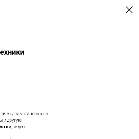
техники
начен для установки на
ы и другую
естве
, видео