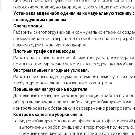
Система позволяет существенно повысить безопасность пр
городских условиях, во дворах, на узких улицах и во время у
Установка видеонаблюдения на коммунальную технику с
по следующим причинам:
Слепые зоны.
Габариты снегопогрузчиков и коммунальной техники созда
просматриваются в зеркала. Это особенно опасно при раб
задним ходом и манёврах во дворах.
Плотный трафик и пешеходы.
Работы часто выполняются вблизи тротуаров, подъездов и
помогают своевременно заметить пешеходов, автомобили и
Экстремальные погодные условия.
Работа при снегопаде, в тумане, в тёмное время суток и пр
требует дополнительного визуального контроля.
Повышенная нагрузка на водителя.
Длительные смены, высокая концентрация и работа в усло
обзора увеличивают риск ошибок. Видеонаблюдение помог
контролировать обстановку и своевременно реагировать н
Контроль качества уборки снега.
Видеонаблюдение позволяет фиксировать фактический 
выполненных работ: очищена ли территория полностью, 
снежные валы, мусор или препятствия. Это удобно для в