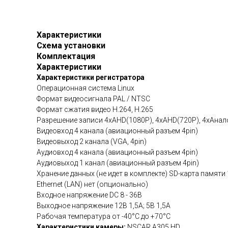
Характеристики
Схема установки
Комплектация
Характеристики
Характеристики регистратора
Операционная система Linux
Формат видеосигнала PAL / NTSC
Формат сжатия видео H.264, H.265
Разрешение записи 4xAHD(1080P), 4xAHD(720P), 4xАнал
Видеовход 4 канала (авиационный разъем 4pin)
Видеовыход 2 канала (VGA, 4pin)
Аудиовход 4 канала (авиационный разъем 4pin)
Аудиовыход 1 канал (авиационный разъем 4pin)
Хранение данных (не идет в комплекте) SD-карта памяти 
Ethernet (LAN) нет (опционально)
Входное напряжение DC 8 - 36В
Выходное напряжение 12В 1,5А; 5В 1,5А
Рабочая температура от -40°С до +70°С
Характеристики камеры:
NSCAR A305 HD