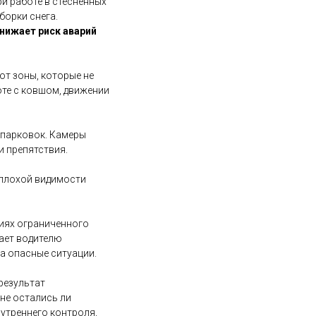
и работе в стеснённых
борки снега.
нижает риск аварий
ют зоны, которые не
оте с ковшом, движении
 парковок. Камеры
 препятствия.
и плохой видимости
виях ограниченного
ает водителю
а опасные ситуации.
результат
не остались ли
нутреннего контроля,