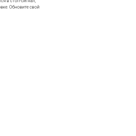
ся в стоп-сигнал,
вке. Обновите свой