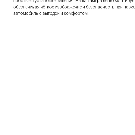
простые в установке решения. Наша камера легко монтирует
обеспечивая чёткое изображение и безопасность при парко
автомобиль с выгодой и комфортом!