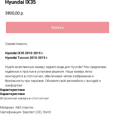
Hyundai IX35
3800,00
р.
Купить
Совместимость:
Hyundai IX35 2010-2015 г.
Hyundai Tucson 2010-2015 г.
Ищете качественную камеру заднего вида для Hyundai? Мы предлагаем
надёжные и простые в установке решения. Наша камера легко
монтируется в стоп-сигнал, обеспечивая чёткое изображение и
безопасность при парковке. Обновите свой автомобиль с выгодой и
комфортом!
Характеристики
Характеристики
Встроенная камера в стоп-сигнал
Материал: ABS пластик
Сертификация: Евротест (СЕ), RoHS