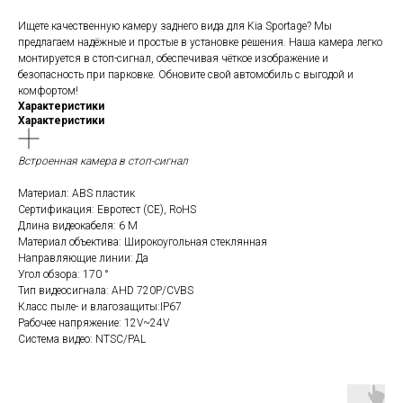
Ищете качественную камеру заднего вида для Kia Sportage? Мы
предлагаем надёжные и простые в установке решения. Наша камера легко
монтируется в стоп-сигнал, обеспечивая чёткое изображение и
безопасность при парковке. Обновите свой автомобиль с выгодой и
комфортом!
Характеристики
Характеристики
Встроенная камера в стоп-сигнал
Материал: ABS пластик
Сертификация: Евротест (СЕ), RoHS
Длина видеокабеля: 6 М
Материал объектива: Широкоугольная стеклянная
Направляющие линии: Да
Угол обзора: 170 °
Тип видеосигнала: AHD 720P/CVBS
Класс пыле- и влагозащиты:IP67
Рабочее напряжение: 12V~24V
Система видео: NTSC/PAL