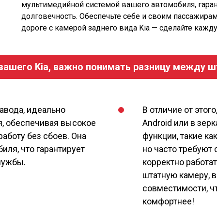
мультимедийной системой вашего автомобиля, гаран
долговечность. Обеспечьте себе и своим пассажира
дороге с камерой заднего вида Kia — сделайте каж
вашего Kia, важно понимать разницу между ш
завода, идеально
В отличие от этого
я, обеспечивая высокое
Android или в зер
аботу без сбоев. Она
функции, такие к
иля, что гарантирует
но часто требуют 
лужбы.
корректно работа
штатную камеру, в
совместимости, ч
комфортнее!