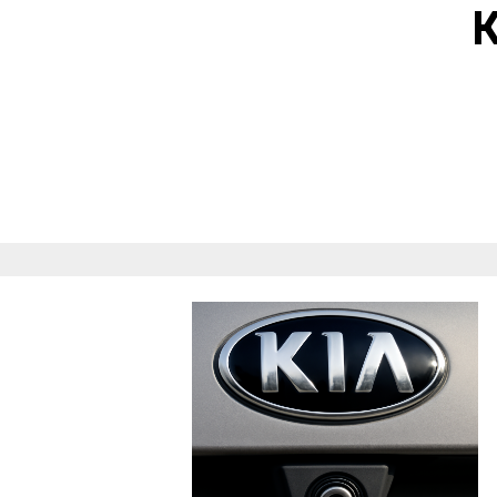
К
cerat
магни