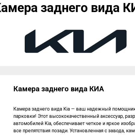
амера заднего вида К
o, россии, optima, покупок, кабинет, информаци
толы, линий, личный, carnival
Камера заднего вида КИА
Камера заднего вида Kia — ваш надежный помощник
парковки! Этот высококачественный аксессуар, раз
автомобилей Kia, обеспечивает четкое и яркое изоб
все препятствия позади. Установленная с завода, ка