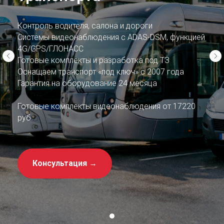
Контроль водителя, салона и дороги
Системы видеонаблюдения с ADAS-DSM, функцией
4G/GPS/ГЛОНАСС
Готовые комплекты и разработка под ТЗ
Оснащаем транспорт «под ключ» с 2007 года
Гарантия на оборудование 24 месяца
Готовые комплекты видеонаблюдения от 17220
руб.
Консультация →